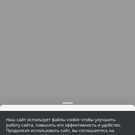
Наш сайт использует файлы cookie чтобы улучшить
работу сайта, повысить его эффективность и удобство.
Продолжая использовать сайт, вы соглашаетесь на