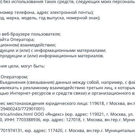
) без использования таких средств, следующих моих персональны
(номер телефона, адрес электронной почты);

од, марка, модель, год выпуска, номерной знак);

и веб-браузере пользователя;

айта Оператора;

ционном) взаимодействии;

одукции и (или) с информационными материалами;

я продукции и (или) информационных материалов.
ия цели, могут быть:

 Оператором;

 объединения (связывания) данных между собой, например, с фай
ривлекать к рекламному взаимодействию третьих лиц, к которым
щью Интернет-ресурсов и средств связи) и организационного в
дрес местонахождения юридического лица: 119618, г Москва, вн.
729400243/772901001)

trica/index.html ООО «Яндекс» (юр. адрес: 119021, г. Москва, ул. Л
, ИНН: 7703388936, юр. адрес: 127018, г. Москва, вн.тер.г. Мун
7701974131, юр. адрес: 117420, г. Москва, вн.тер.г. Муниципаль