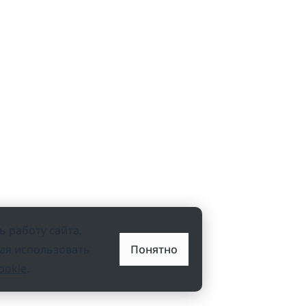
 работу сайта,
жая использовать
Понятно
ookie
.