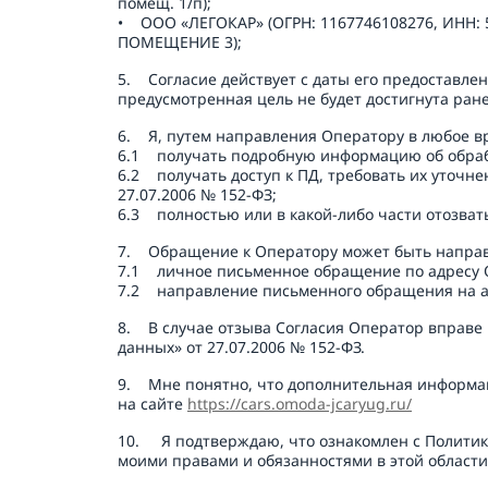
помещ. 1/п);

•    ООО «ЛЕГОКАР» (ОГРН: 1167746108276, ИНН: 5
ПОМЕЩЕНИЕ 3);
5.    Согласие действует с даты его предостав
предусмотренная цель не будет достигнута ране
6.    Я, путем направления Оператору в любое 
6.1    получать подробную информацию об обрабо
6.2    получать доступ к ПД, требовать их уто
27.07.2006 № 152-ФЗ; 

6.3    полностью или в какой-либо части отозва
7.    Обращение к Оператору может быть напра
7.1    личное письменное обращение по адресу О
7.2    направление письменного обращения на 
8.    В случае отзыва Согласия Оператор вправе
данных» от 27.07.2006 № 152-ФЗ. 
9.    Мне понятно, что дополнительная инфор
на сайте 
https://cars.omoda-jcaryug.ru/
10.     Я подтверждаю, что ознакомлен с Поли
моими правами и обязанностями в этой области.