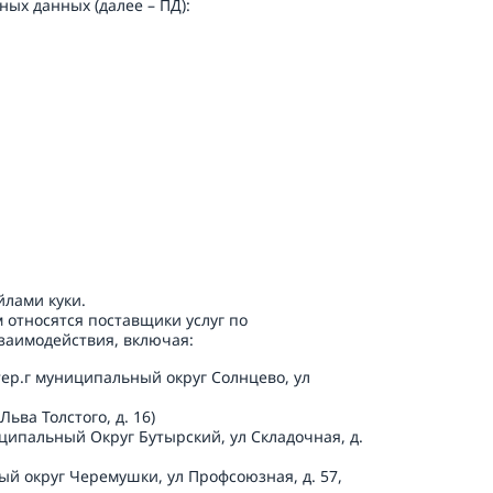
х данных (далее – ПД): 

лами куки.

 относятся поставщики услуг по 
заимодействия, включая: 
тер.г муниципальный округ Солнцево, ул 
ьва Толстого, д. 16) 

иципальный Округ Бутырский, ул Складочная, д. 
ный округ Черемушки, ул Профсоюзная, д. 57, 