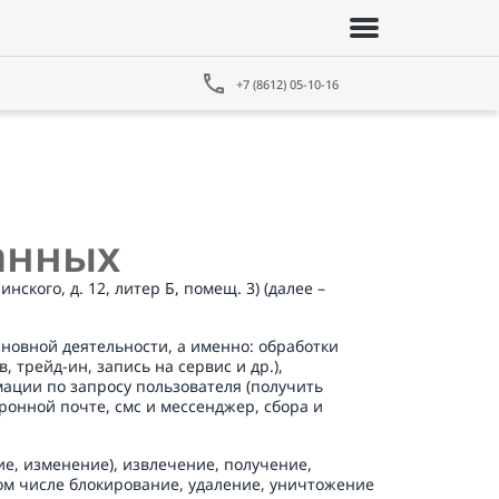
+7 (8612) 05-10-16
анных
кого, д. 12, литер Б, помещ. 3) (далее – 
сновной деятельности, а именно: обработки 
 трейд-ин, запись на сервис и др.), 
ации по запросу пользователя (получить 
онной почте, смс и мессенджер, сбора и 
ие, изменение), извлечение, получение, 
том числе блокирование, удаление, уничтожение 