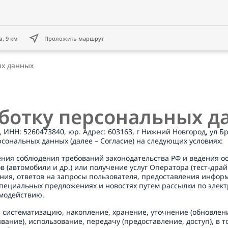
, 9 км
Проложить маршрут
ых данных
аботку персональных д
НН: 5260473840, юр. Адрес: 603163, г Нижний Новгород, ул Бринс
сональных данных (далее – Согласие) на следующих условиях: 
чения соблюдения требований законодательства РФ и ведения о
(автомобили и др.) или получение услуг Оператора (тест-драйв,
ния, ответов на запросы пользователя, предоставления информ
ециальных предложениях и новостях путем рассылки по электр
модействию. 
ь, систематизацию, накопление, хранение, уточнение (обновлен
вание), использование, передачу (предоставление, доступ), в 