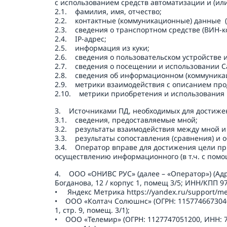
с использованием средств автоматизации и (или
2.1.    фамилия, имя, отчество;

2.2.    контактные (коммуникационные) данные  
2.3.    сведения о транспортном средстве (ВИН-к
2.4.    IP-адрес;

2.5.    информация из куки;

2.6.    сведения о пользовательском устройстве 
2.7.    сведения о посещении и использовании С
2.8.    сведения об информационном (коммуника
2.9.    метрики взаимодействия с описанием пр
2.10.    метрики приобретения и использовани
3.    Источниками ПД, необходимых для достижен
3.1.    сведения, предоставляемые мной;

3.2.    результаты взаимодействия между мной и
3.3.    результаты сопоставления (сравнения) и
3.4.    Оператор вправе для достижения цели п
осуществлению информационного (в т.ч. с помо
4.    ООО «ОНИВС РУС» (далее – «Оператор») (А
Богданова, 12 / корпус 1, помещ 3/5; ИНН/КПП 9
•     Яндекс Метрика https://yandex.ru/support/me
•    ООО «Колтач Солюшнс» (ОГРН: 1157746673040
1, стр. 9, помещ. 3/1);

•    ООО «Телемир» (ОГРН: 1127747051200, ИНН: 