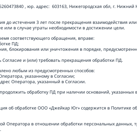
260473840 , юр. адрес:  603163, Нижегородская обл, г. Нижний Н
ления до истечения 3 лет после прекращения взаимодействия или
е или в случае утраты необходимости в достижении цели. 
время соответствующего обращения, вправе: 

тке ПД; 

чнения, блокирования или уничтожения в порядке, предусмотренн
ть Согласие и (или) требовать прекращения обработки ПД. 
влено любым из предусмотренных способов: 

ператора, указанному в Согласии; 

адрес Оператора, указанный в Согласии.
 продолжить обработку ПД при наличии оснований, указанных в п
мация об обработке ООО «Джейкар Юг» содержится в Политике 
тикой Оператора в отношении обработки персональных данных, т
 
