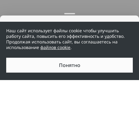
Наш сайт использует файлы cookie чтобы улучшить
работу сайта, повысить его эффективность и удобство.
Продолжая использовать сайт, вы соглашаетесь на
использование
файлов cookie
.
Понятно
Компания
Покупателям
Контакты
Автомобили в наличии
Кредит